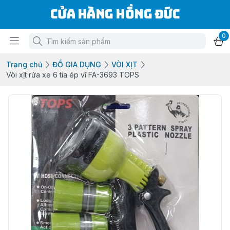
Cửa Hàng Hồng Đức
0
Trang chủ
ĐỒ GIA DỤNG
VÒI XỊT
Vòi xịt rửa xe 6 tia ép vĩ FA-3693 TOPS