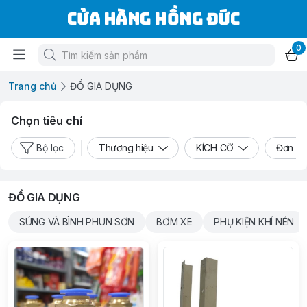
Cửa Hàng Hồng Đức
0
Trang chủ
ĐỒ GIA DỤNG
Chọn tiêu chí
Bộ lọc
Thương hiệu
KÍCH CỠ
Đơn vị
ĐỒ GIA DỤNG
SÚNG VÀ BÌNH PHUN SƠN
BƠM XE
PHỤ KIỆN KHÍ NÉN