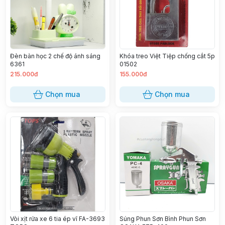
Đèn bàn học 2 chế độ ánh sáng
Khóa treo Việt Tiệp chống cắt 5p
6361
01502
215.000đ
155.000đ
Chọn mua
Chọn mua
Vòi xịt rửa xe 6 tia ép vĩ FA-3693
Súng Phun Sơn Bình Phun Sơn