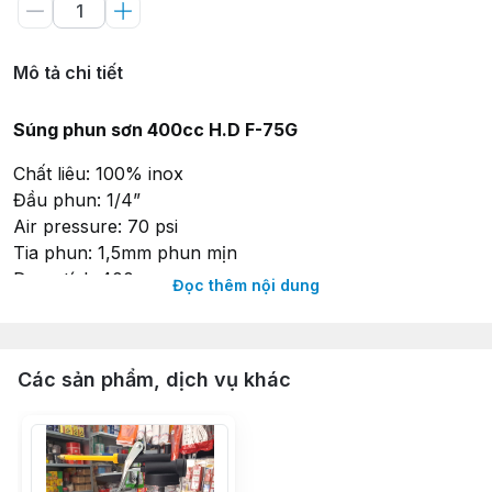
Mô tả chi tiết
Súng phun sơn 400cc H.D F-75G
Chất liêu: 100% inox
Đầu phun: 1/4”
Air pressure: 70 psi
Tia phun: 1,5mm phun mịn
Dung tích 400cc
Đọc thêm nội dung
---
Mua
Súng Phun Sơn Bình Phun Sơn HD F-75G
tại:
Các sản phẩm, dịch vụ khác
> [
Shopee
], [
TikTok Shop
], [
Lazada
].