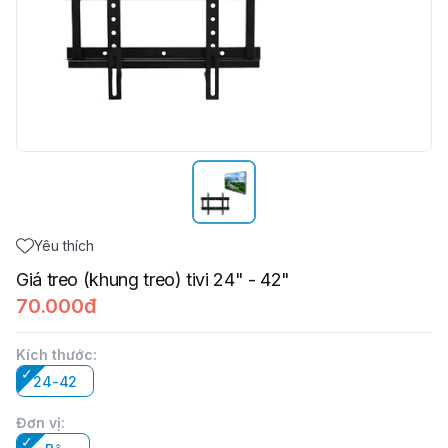
Yêu thích
Giá treo (khung treo) tivi 24" - 42"
70.000đ
Kích thước
:
24-42
Đơn vị
: