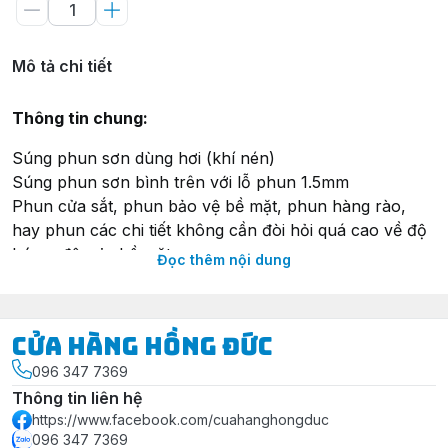
Mô tả chi tiết
Thông tin chung:
Súng phun sơn dùng hơi (khí nén)
Súng phun sơn bình trên với lỗ phun 1.5mm
Phun cửa sắt, phun bảo vệ bề mặt, phun hàng rào,
hay phun các chi tiết không cần đòi hỏi quá cao về độ
bóng, độ mịn bề mặt.
Đọc thêm nội dung
Trọng lượng nhẹ, sử dụng hơi không nhiều nên có thể
sử dụng với các loại máy nén khí trực tiếp nhỏ
Cửa Hàng Hồng Đức
Thông số kỹ thuật:
096 347 7369
Model: F75
Thông tin liên hệ
Loại: Bình Trên
https://www.facebook.com/cuahanghongduc
Đường kính lỗ phun: 15 mm
096 347 7369