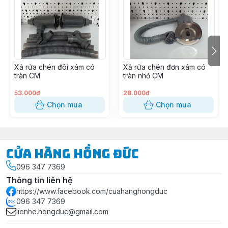
Xả rửa chén đôi xám có
Xả rửa chén đơn xám có
tràn CM
tràn nhỏ CM
53.000đ
28.000đ
Chọn mua
Chọn mua
Cửa Hàng Hồng Đức
096 347 7369
Thông tin liên hệ
https://www.facebook.com/cuahanghongduc
096 347 7369
lienhe.hongduc@gmail.com