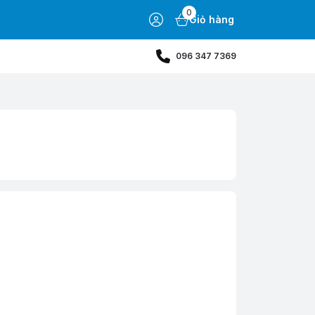
0
Giỏ hàng
096 347 7369