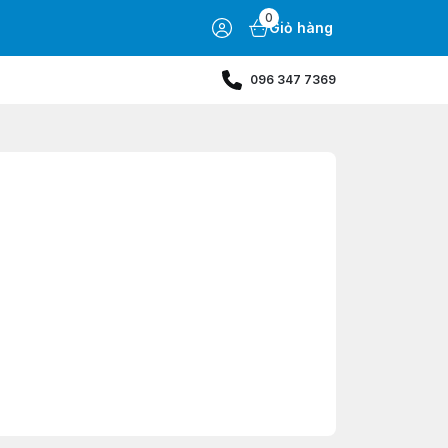
0
Giỏ hàng
096 347 7369