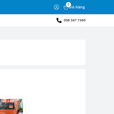
0
Giỏ hàng
096 347 7369