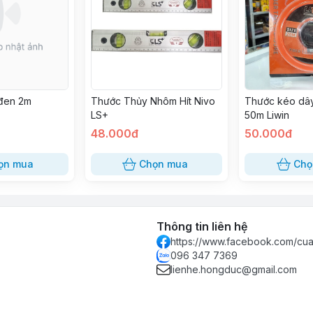
đen 2m
Thước Thủy Nhôm Hít Nivo
Thước kéo dâ
LS+
50m Liwin
48.000đ
50.000đ
ọn mua
Chọn mua
Chọ
Thông tin liên hệ
https://www.facebook.com/c
096 347 7369
lienhe.hongduc@gmail.com