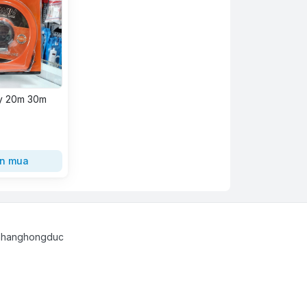
y 20m 30m
n mua
uahanghongduc