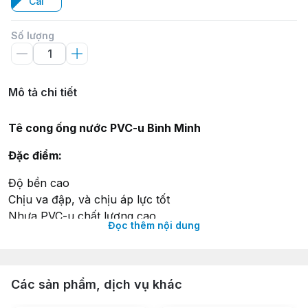
Cái
Số lượng
Mô tả chi tiết
Tê cong ống nước PVC-u Bình Minh
Đặc điểm:
Độ bền cao
Chịu va đập, và chịu áp lực tốt
Nhựa PVC-u chất lượng cao
Đọc thêm nội dung
Thông số kỹ thuật:
Màu sắc: Xám
Các sản phẩm, dịch vụ khác
Chất liệu:
Nhựa PVC-u
Kích cỡ:
Phi 60, Phi 90