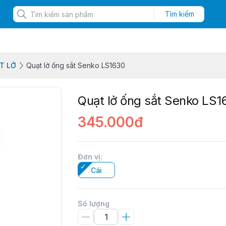
Tìm kiếm
T LỞ
Quạt lở ống sắt Senko LS1630
Quạt lở ống sắt Senko LS1
345.000đ
Đơn vị
:
Cái
Số lượng