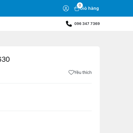
0
Giỏ hàng
096 347 7369
630
Yêu thích