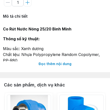
Mô tả chi tiết
Co Rút Nước Nóng 25/20 Bình Minh
Thông số kỹ thuật:
Màu sắc: Xanh dương
Chất liệu: Nhựa Polypropylene Random Copolymer,
PP-R80
Đọc thêm nội dung
Tỷ trọng: 0.91 g/cm³
Độ bền kéo đứt: 23 MPa
Hệ số giãn nở nhiệt: 0.15 mm/m.°C
Điện trở suất bề mặt: 10^12 Ω
Các sản phẩm, dịch vụ khác
Nhiệt độ làm việc cho phép: (0 - 95) °C
Chỉ số chảy tối đa (230°C/2.16kg): 0.5 g/10 phút
Nhiệt độ hoá mềm vicat (VST/A/50K/h (10N)): 132 °C