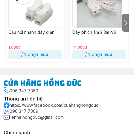
Cầu nối nhanh dây điện
Dây phích âm 2.3m N8
1.000đ
41.000đ
Chọn mua
Chọn mua
Cửa Hàng Hồng Đức
096 347 7369
Thông tin liên hệ
https://www.facebook.com/cuahanghongduc
096 347 7369
lienhe.hongduc@gmail.com
Chính sách