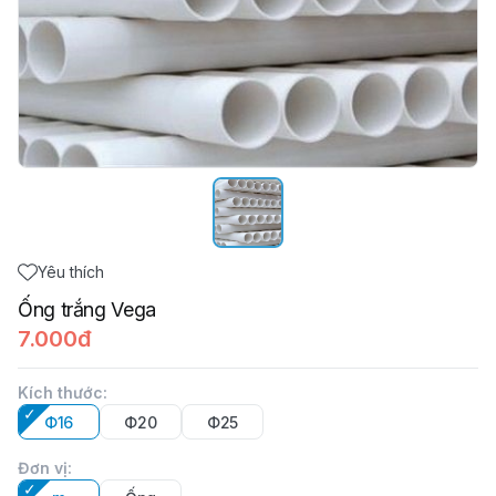
Yêu thích
Ống trắng Vega
7.000đ
Kích thước
:
Φ16
Φ20
Φ25
Đơn vị
: