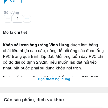
Cái
Số lượng
Mô tả chi tiết
Khớp nối trơn ống trắng Vĩnh Hưng
được làm bằng
chất liệu nhựa cao cấp, dùng để nối ống các đoạn ống
PVC trong quá trình lắp đặt. Mỗi ống luồn dây PVC chỉ
có độ dài cố định 2.92m, nếu muốn lắp đặt nối tiếp
nhau bắt buộc phải sử dụng khớp nối trơn.
Khớp nối tương ứng với kích cỡ ống nhựa: Ø16, Ø20,
Đọc thêm nội dung
Ø25, Ø32, ...
Đặc điểm Ống nhựa trắng cách điện:
Các sản phẩm, dịch vụ khác
1. Độ chịu lực cao: Ống gắn trong tường, bê tông