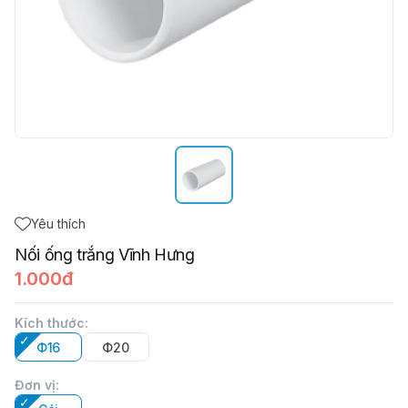
Yêu thích
Nối ống trắng Vĩnh Hưng
1.000đ
Kích thước
:
Φ16
Φ20
Đơn vị
: