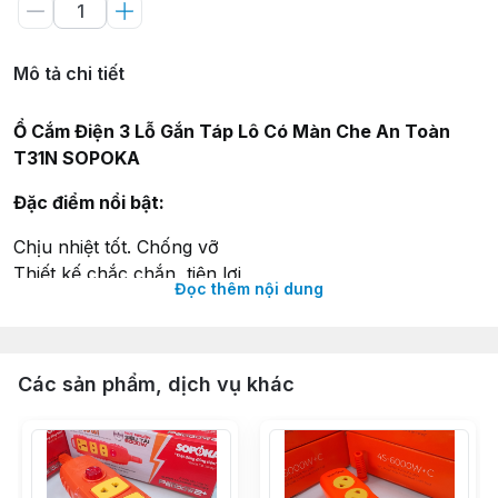
Mô tả chi tiết
Ổ Cắm Điện 3 Lỗ Gắn Táp Lô Có Màn Che An Toàn
T31N SOPOKA
Đặc điểm nổi bật:
Chịu nhiệt tốt. Chống vỡ
Thiết kế chắc chắn, tiện lợi
Đọc thêm nội dung
Lỗ cắm có nắp che an toàn
Đế ổ cắm làm từ nhựa bakelite, chịu nhiệt lên đến 170
độ C
Thân được làm từ nhựa ABS, có khả năng chịu va đập
Các sản phẩm, dịch vụ khác
cao
Có đèn báo nguồn
Tiếp xúc đồng đàn hồi, có lò xo tăng lực kẹp.
Các thanh đồng dẫn điện gắn với các cực tiếp xúc