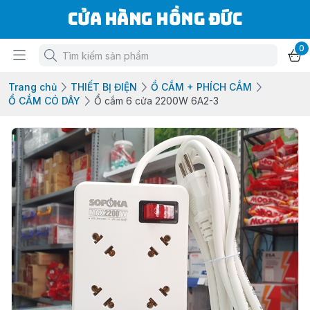
Cửa Hàng Hồng Đức
0
Trang chủ
THIẾT BỊ ĐIỆN
Ổ CẮM + PHÍCH CẮM
Ổ CẮM CÓ DÂY
Ổ cắm 6 cửa 2200W 6A2-3