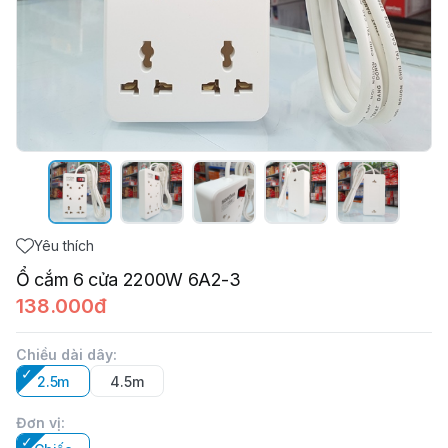
Yêu thích
Ổ cắm 6 cửa 2200W 6A2-3
138.000đ
Chiều dài dây
:
2.5m
4.5m
Đơn vị
: