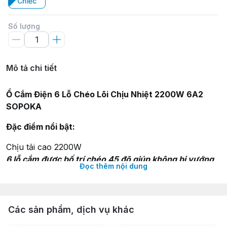
Chiếc
Số lượng
Mô tả chi tiết
Ổ Cắm Điện 6 Lỗ Chéo Lõi Chịu Nhiệt 2200W 6A2
SOPOK
A
Đặc điểm nổi bật:
Chịu tải cao 2200W
6 lỗ cắm được bố trí chéo 45 độ giúp không bị vướng
Đọc thêm nội dung
dây khi dùng phích cắm gập 90 độ
Lõi chịu nhiệt, và chống cháy
Vỏ nhựa kỹ thuật chống cháy, và chống va đập
Lò xo tăng lực kẹp, và chống đánh lửa
Các sản phẩm, dịch vụ khác
Để bàn hoặc treo tường đều được