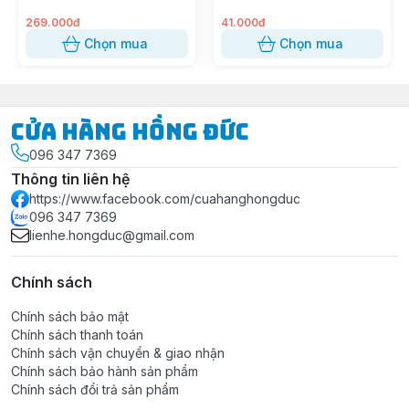
269.000đ
41.000đ
Thông số kỹ thuật:
Chọn mua
Chọn mua
Mã sản phẩm:
6T3, 6T5
Màu sắc: Đen
Công suất:
2200W
Cửa Hàng Hồng Đức
Dòng điện: 10A 220V, 50Hz
096 347 7369
Tiết diện dây: 2x0.75 mm2
Thông tin liên hệ
Chiều dài dây:
2.5m; 4.5m
https://www.facebook.com/cuahanghongduc
Số lỗ cắm:
6 lỗ
(
ba
chấu đa năng
)
096 347 7369
Số công tắt ON/OFF: 1 công tắc
lienhe.hongduc@gmail.com
Có Breaker: Ngắt điện tự động khi quá tải
Chính sách
Đóng gói: 10 cái/thùng.
Chính sách bảo mật
Thông tin nhà sản xuất:
Chính sách thanh toán
Chính sách vận chuyển & giao nhận
Thương hiệu:
SOPOKA
Chính sách bảo hành sản phẩm
Sản phẩm của: Công Ty Cổ Phần Chế Tạo Thiết Bị
Chính sách đổi trả sản phẩm