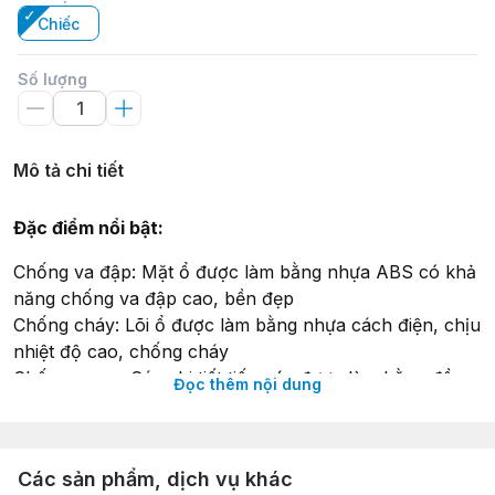
Chiếc
Số lượng
Mô tả chi tiết
Đặc điểm nổi bật:
Chống va đập: Mặt ổ được làm bằng nhựa ABS có khả
năng chống va đập cao, bền đẹp
Chống cháy: Lõi ổ được làm bằng nhựa cách điện, chịu
nhiệt độ cao, chống cháy
Chống move: Các chi tiết tiếp xúc được làm bằng đồng
Đọc thêm nội dung
chất lượng cao và đều có bố trí lò xo tăng lực kẹp, nhờ
vậy ổ cắm tiếp xúc rất tốt với chân phích cắm, chống
được hiện tượng đánh lửa, chống move.
Các sản phẩm, dịch vụ khác
CB reset chống quá tải: Phía đầu của ổ dây được lắp