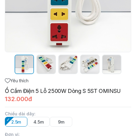
Yêu thích
Ổ Cắm Điện 5 Lỗ 2500W Dòng S 5ST OMINSU
132.000đ
Chiều dài dây
:
2.5m
4.5m
9m
Đơn vị
: