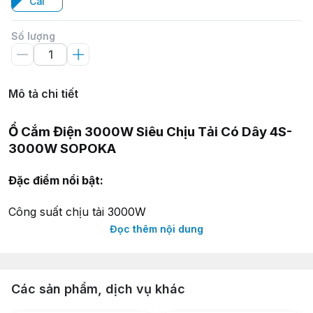
Cái
Số lượng
Mô tả chi tiết
Ổ Cắm Điện 3000W Siêu Chịu Tải Có Dây 4S-
3000W SOPOKA
Đặc điểm nổi bật:
Công suất chịu tải 3000W
Lõi sứ chịu nhiệt cao
Đọc thêm nội dung
Chịu va đập mạnh
Kiểu dáng độc quyền
Các sản phẩm, dịch vụ khác
Thông số kỹ thuật: