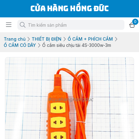
Cửa Hàng Hồng Đức
0
Trang chủ
THIẾT BỊ ĐIỆN
Ổ CẮM + PHÍCH CẮM
Ổ CẮM CÓ DÂY
Ổ cắm siêu chịu tải 4S-3000w-3m