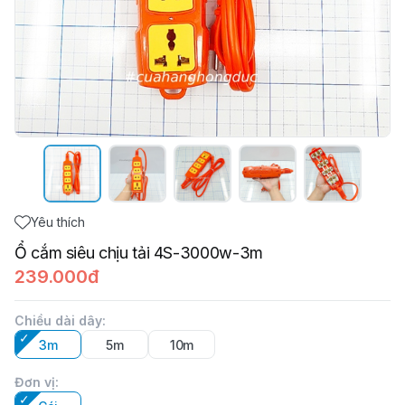
Yêu thích
Ổ cắm siêu chịu tải 4S-3000w-3m
239.000đ
Chiều dài dây
:
3m
5m
10m
Đơn vị
: