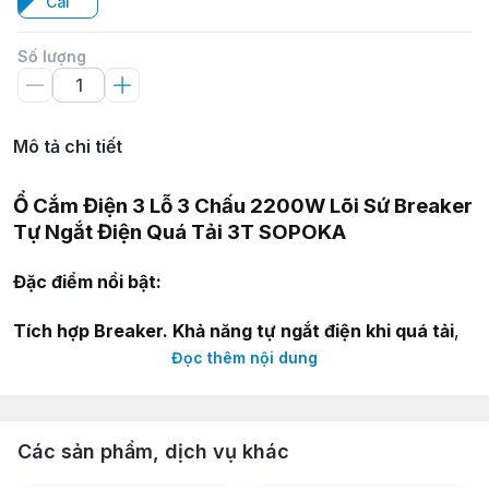
Cái
Số lượng
Mô tả chi tiết
Ổ Cắm Điện 3 Lỗ 3 Chấu 2200W Lõi Sứ Breaker
Tự Ngắt Điện Quá Tải 3T SOPOKA
Đặc điểm nổi bật:
Tích hợp Breaker. Khả năng tự ngắt điện khi quá tải
,
giúp bảo vệ thiết bị và an toàn cho người sử dụng.
Đọc thêm nội dung
Ổ cắm 3 chấu đa năng tương thích với tất cả các kiểu
chân của phích cắm
.
Vỏ nhựa ABS chống vỡ.
Các sản phẩm, dịch vụ khác
Lõi sứ chịu nhiệt, chống cháy.
Chống move.