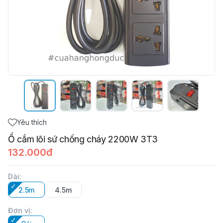
Yêu thích
Ổ cắm lõi sứ chống cháy 2200W 3T3
132.000đ
Dài
:
2.5m
4.5m
Đơn vị
: