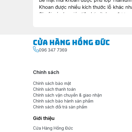
Bề mặt mũi khoan được phủ lớp Titanium 
Khoan được nhiều kích thước lỗ khác nh
Chuôi cán lục giác tiện lợi sử dụng được
Có 3 loại mũi với kích thước như sau:
Mũi 01: (4 - 12)mm (gồm 5 bước: 4, 6, 8, 
Cửa Hàng Hồng Đức
Mũi 02: (4 - 20)mm (gồm 9 bước: 4, 6, 8, 1
096 347 7369
Mũi 03: (4 - 32)mm (gồm 15 bước: 4, 6, 8, 1
Thương hiệu:
BCTM TOP JAPAN
Chính sách
---
Chính sách bảo mật
Mua
Mũi Khoan Tháp (4 - 12/20/32)m
Chính sách thanh toán
Chính sách vận chuyển & giao nhận
> [
Shopee
], [
TikTok Shop
], [
Lazada
]
Chính sách bảo hành sản phẩm
Chính sách đổi trả sản phẩm
Từ khóa:
Mũi khoan tháp,Mũi khoan b
Giới thiệu
#cuahanghongduc
.
Cửa Hàng Hồng Đức