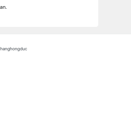
an.
uahanghongduc