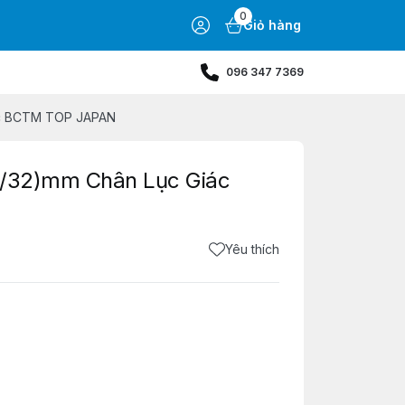
0
Giỏ hàng
096 347 7369
iác BCTM TOP JAPAN
0/32)mm Chân Lục Giác
Yêu thích