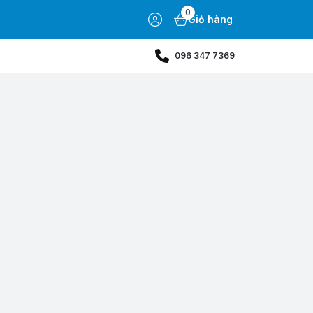
0
Giỏ hàng
096 347 7369