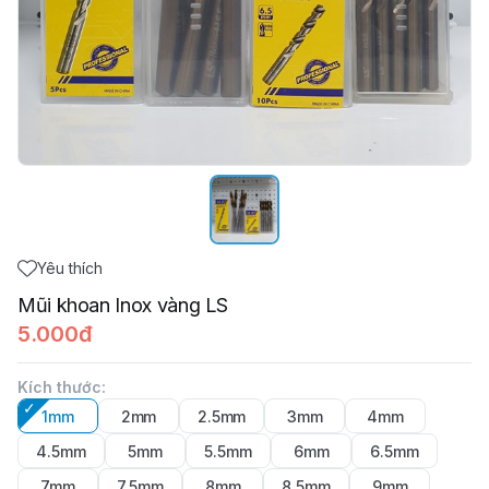
Yêu thích
Mũi khoan Inox vàng LS
5.000đ
Kích thước
:
1mm
2mm
2.5mm
3mm
4mm
4.5mm
5mm
5.5mm
6mm
6.5mm
7mm
7.5mm
8mm
8.5mm
9mm