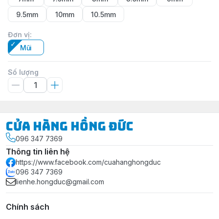
9.5mm
10mm
10.5mm
Đơn vị
:
Mũi
Số lượng
Cửa Hàng Hồng Đức
096 347 7369
Thông tin liên hệ
https://www.facebook.com/cuahanghongduc
096 347 7369
lienhe.hongduc@gmail.com
Chính sách