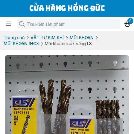
Cửa Hàng Hồng Đức
0
Trang chủ
VẬT TƯ KIM KHÍ
MŨI KHOAN
MŨI KHOAN INOX
Mũi khoan Inox vàng LS