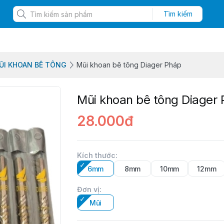
Tìm kiếm
ŨI KHOAN BÊ TÔNG
Mũi khoan bê tông Diager Pháp
Mũi khoan bê tông Diager
28.000đ
Kích thước
:
6mm
8mm
10mm
12mm
Đơn vị
:
Mũi