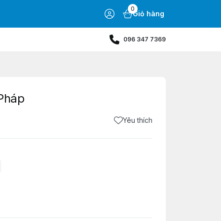
0
Giỏ hàng
096 347 7369
 Pháp
Yêu thích