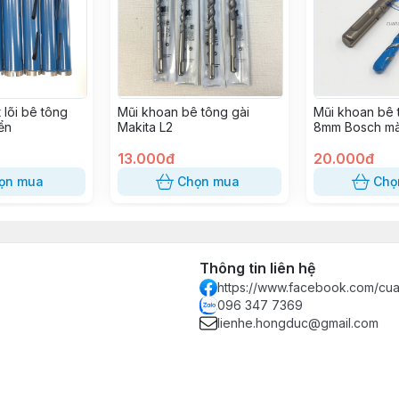
 lõi bê tông
Mũi khoan bê tông gài
Mũi khoan bê
ển
Makita L2
8mm Bosch mà
cấp
13.000đ
20.000đ
ọn mua
Chọn mua
Chọ
Thông tin liên hệ
https://www.facebook.com/c
096 347 7369
lienhe.hongduc@gmail.com