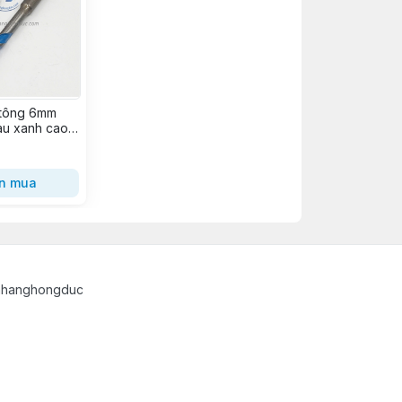
 tông 6mm
u xanh cao
n mua
uahanghongduc