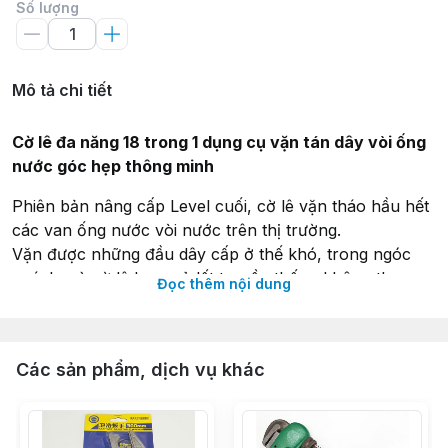
Số lượng
Mô tả chi tiết
Cờ lê đa năng 18 trong 1 dụng cụ vặn tán dây vòi ống
nước góc hẹp thông minh
Phiên bản nâng cấp Level cuối, cờ lê vặn tháo hầu hết
các van ống nước vòi nước trên thị trường.
Vặn được những đầu dây cấp ở thế khó, trong ngóc
ngách mà cờ lê hay mỏ lết truyền thống không thao
Đọc thêm nội dung
tác được.
Dụng cụ có tích hợp nivo cân bằng tiện lợi cho người
sử dụng.
Các sản phẩm, dịch vụ khác
Đầu cờ lê có nam châm hít giữ ốc vít tiện lợi.
Chất liệu: Đầu vặn bằng hợp kim nhôm, thân nhựa cao
cấp.
Màu sắc: Đỏ