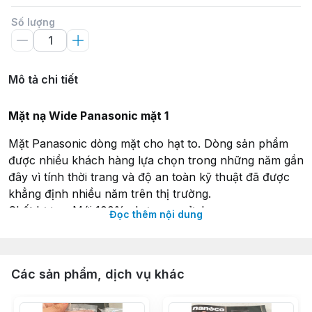
Số lượng
Mô tả chi tiết
Mặt nạ Wide Panasonic mặt 1
Mặt Panasonic dòng mặt cho hạt to. Dòng sản phẩm
được nhiều khách hàng lựa chọn trong những năm gần
đây vì tính thời trang và độ an toàn kỹ thuật đã được
khẳng định nhiều năm trên thị trường.
Chất lượng: Mới 100% chưa qua sử dụng.
Đọc thêm nội dung
Thông số kỹ thuật:
Chất liệu: Nhựa
Các sản phẩm, dịch vụ khác
Điện áp định mức: 250VAC
Màu sắc: Trắng