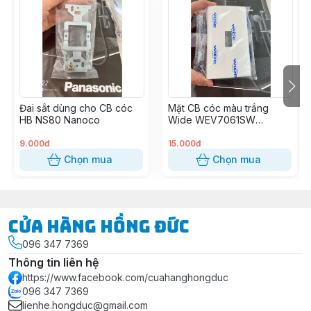
Tiêu chuẩn: JIS Nhật Bản
Phụ kiện đi kèm: Không
Quy cách đóng gói: 10 cái/hộp
Đai sắt dùng cho CB cóc
Mặt CB cóc màu trắng
HB NS80 Nanoco
Wide WEV7061SW
Panasonic
9.000đ
15.000đ
Chọn mua
Chọn mua
Cửa Hàng Hồng Đức
096 347 7369
Thông tin liên hệ
https://www.facebook.com/cuahanghongduc
096 347 7369
lienhe.hongduc@gmail.com