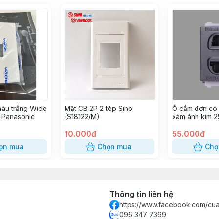
màu trắng Wide
Mặt CB 2P 2 tép Sino
Ổ cắm đơn có
Panasonic
(S18122/M)
xám ánh kim 
WEV1081MYH 
10.000đ
55.000đ
ọn mua
Chọn mua
Chọ
Thông tin liên hệ
https://www.facebook.com/c
096 347 7369