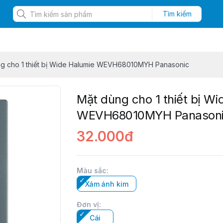
Tìm kiếm
g cho 1 thiết bị Wide Halumie WEVH68010MYH Panasonic
Mặt dùng cho 1 thiết bị W
WEVH68010MYH Panason
32.000đ
Màu sắc
:
Xám ánh kim
Đơn vị
:
Cái