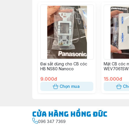
Đai sắt dùng cho CB cóc
Mặt CB cóc 
HB NS80 Nanoco
WEV7061SW 
9.000đ
15.000đ
Chọn mua
Ch
Cửa Hàng Hồng Đức
096 347 7369