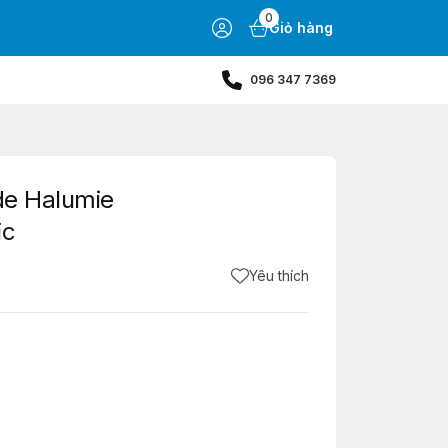
0
Giỏ hàng
096 347 7369
ide Halumie
ic
Yêu thích