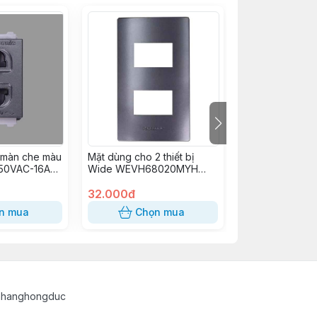
 màn che màu
Mặt dùng cho 2 thiết bị
Mặt CB 1P 1 tép
250VAC-16A
Wide WEVH68020MYH
(S18121/M)
Panasonic
Panasonic
32.000đ
10.000đ
n mua
Chọn mua
Chọn
uahanghongduc