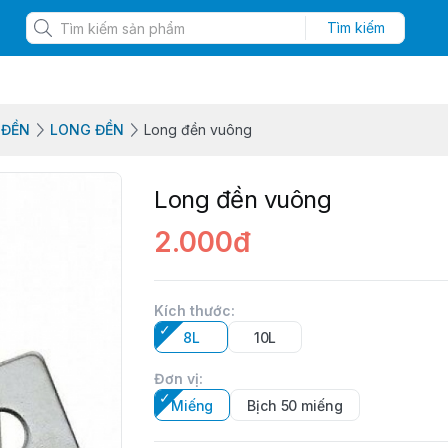
Tìm kiếm
 ĐỀN
LONG ĐỀN
Long đền vuông
Long đền vuông
2.000đ
Kích thước
:
8L
10L
Đơn vị
:
Miếng
Bịch 50 miếng