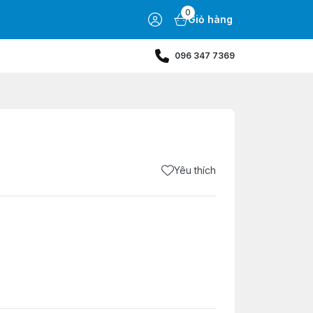
0
Giỏ hàng
096 347 7369
Yêu thích