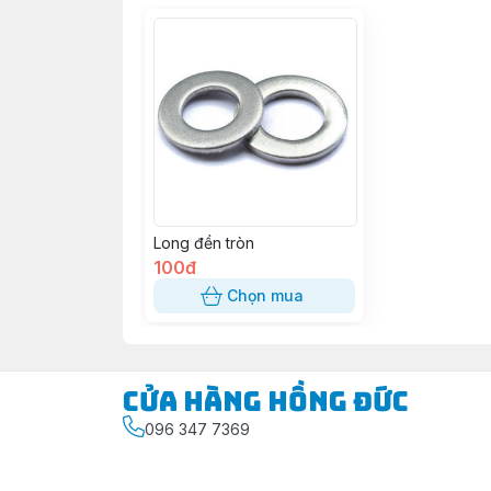
Long đền tròn
100đ
Chọn mua
Cửa Hàng Hồng Đức
096 347 7369