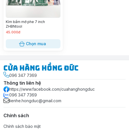
Kìm bấm mở phe 7 inch
ZHBNtool
45.000đ
Chọn mua
Cửa Hàng Hồng Đức
096 347 7369
Thông tin liên hệ
https://www.facebook.com/cuahanghongduc
096 347 7369
lienhe.hongduc@gmail.com
Chính sách
Chính sách bảo mật