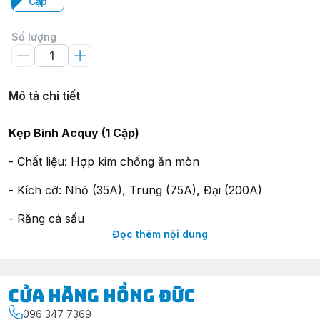
Cặp
Số lượng
Mô tả chi tiết
Kẹp Bình Acquy (1 Cặp)
- Chất liệu: Hợp kim chống ăn mòn
- Kích cỡ: Nhỏ (35A), Trung (75A), Đại (200A)
- Răng cá sấu
Đọc thêm nội dung
Xuất xứ: Trung Quốc.
---
Cửa Hàng Hồng Đức
> [
Shopee
], [
TikTok Shop
], [
Lazada
].
096 347 7369