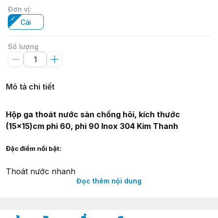
Đơn vị
:
Cái
Số lượng
Mô tả chi tiết
Hộp ga thoát nước
sàn
chống hôi, kích thước
(15x15)cm
phi 60, phi 90 Inox 304 Kim Thanh
Đặc điểm nổi bật:
Thoát nước nhanh
Đọc thêm nội dung
Chống mùi hôi
Dễ dàng vệ sinh
Thông số kỹ thuật: