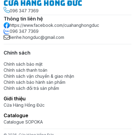
Cửa Hàng Hồng Đức
096 347 7369
Màu sắc: Trắng bạc
Thông tin liên hệ
Chất liệu: Inox 304
https://www.facebook.com/cuahanghongduc
Kích thướ (Dài x Rộng):
15cm
x
15cm
096 347 7369
Phi:
60mm
,
90mm
lienhe.hongduc@gmail.com
Độ dày inox: 1mm
Chính sách
Công dụng:
Dùng để thoát nước sàn nhà, toilet, sân
thượng, công cộng,...
Chính sách bảo mật
Chính sách thanh toán
Xuất xứ:
Việt Nam.
Chính sách vận chuyển & giao nhận
Chính sách bảo hành sản phẩm
---
Chính sách đổi trả sản phẩm
Mua
Hộp ga thoát nước sàn chống hôi 15cm x 15cm
Giới thiệu
phi 60 90 Inox 304 Kim Thanh
tại:
Cửa Hàng Hồng Đức
Catalogue
> Shopee:
https://shope.ee/AK6MYL70mA
Catalogue SOPOKA
> Lazada:
https://s.lazada.vn/s.dd3WN?cc
© 2026
Cửa Hàng Hồng Đức