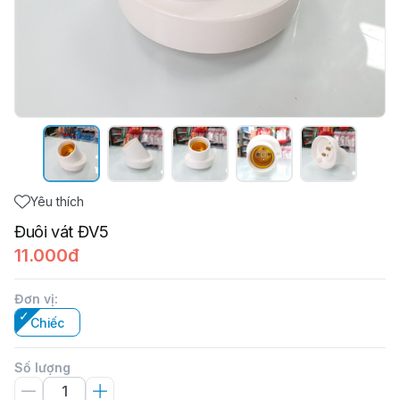
Yêu thích
Đuôi vát ĐV5
11.000đ
Đơn vị
:
Chiếc
Số lượng