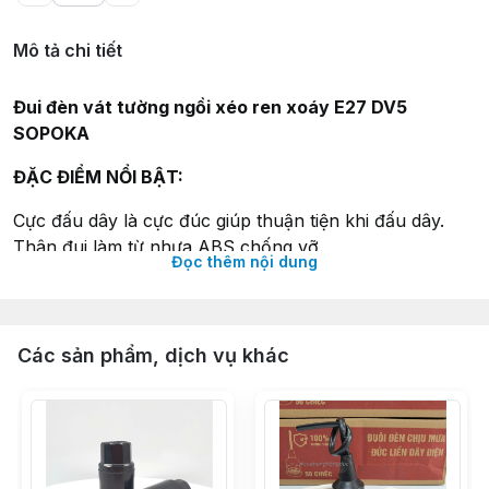
Mô tả chi tiết
Đui đèn vát tường ngồi xéo ren xoáy E27 DV5
SOPOKA
ĐẶC ĐIỂM NỔI BẬT:
Cực đấu dây là cực đúc giúp thuận tiện khi đấu dây.
Thân đui làm từ nhựa ABS chống vỡ.
Đọc thêm nội dung
Lưỡi gà đảm bảo tiếp xúc điện giữa bóng và đui đèn.
Ren xoáy là nhôm biến cứng, siêu bền, chịu nhiệt độ
cao, không bị rỉ sét khi sử dụng.
Các sản phẩm, dịch vụ khác
THÔNG SỐ KỸ THUẬT:
Mã sản phẩm:
DV5
Màu sắc: Trắng
Chất liệu:
Nhựa ABS chống vỡ