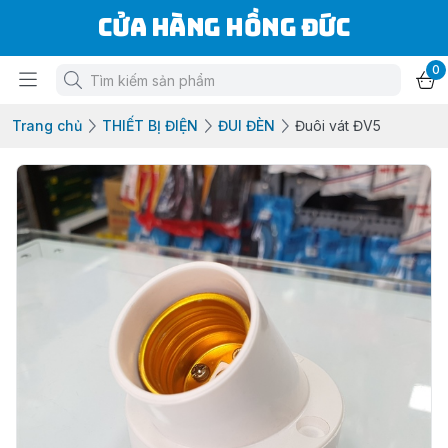
Cửa Hàng Hồng Đức
0
Trang chủ
THIẾT BỊ ĐIỆN
ĐUI ĐÈN
Đuôi vát ĐV5