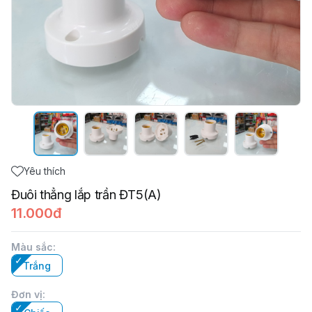
Yêu thích
Đuôi thẳng lắp trần ĐT5(A)
11.000đ
Màu sắc
:
Trắng
Đơn vị
: