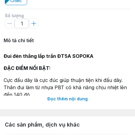
Chiếc
Số lượng
Mô tả chi tiết
Đui đèn thẳng lắp trần ĐT5A SOPOKA
ĐẶC ĐIỂM NỔI BẬT:
Cực đấu dây là cực đúc giúp thuận tiện khi đấu dây.
Thân đui làm từ nhựa PBT có khả năng chịu nhiệt lên
đến 140 độ.
Đọc thêm nội dung
Lưỡi gà đảm bảo tiếp xúc điện giữa bóng và đui đèn.
Ren xoáy là nhôm biến cứng, siêu bền, chịu nhiệt độ
cao, không bị rỉ sét khi sử dụng.
Các sản phẩm, dịch vụ khác
THÔNG SỐ KỸ THUẬT: