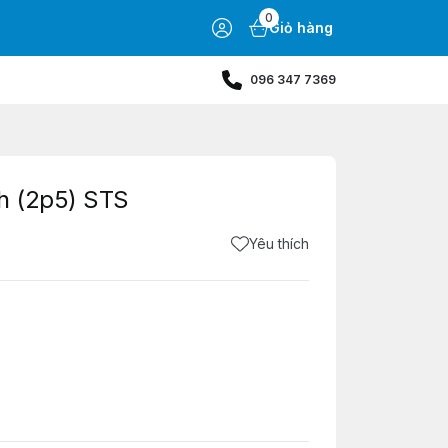
0
Giỏ hàng
096 347 7369
ch (2p5) STS
Yêu thích