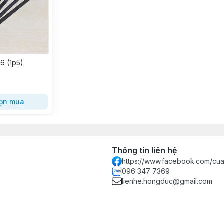
6 (1p5)
ọn mua
Thông tin liên hệ
https://www.facebook.com/c
096 347 7369
lienhe.hongduc@gmail.com