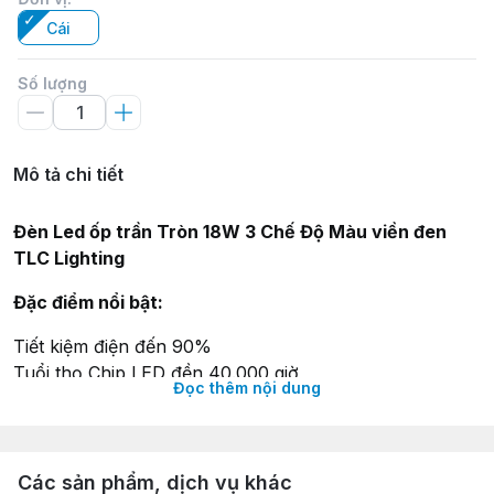
Cái
Số lượng
Mô tả chi tiết
Đèn Led ốp trần Tròn 18W 3 Chế Độ Màu viền đen
TLC Lighting
Đặc điểm nổi bật:
Tiết kiệm điện đến 90%
Tuổi thọ Chip LED đền 40.000 giờ
Đọc thêm nội dung
Kiểu dáng hiện đại, chắc chắn
Thông số kỹ thuật:
Các sản phẩm, dịch vụ khác
Màu sắc viền: Đen