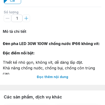
Cái
Số lượng
Mô tả chi tiết
Đèn pha LED 30W 100W chống nước IP66 không vít:
Đặc điểm nổi bật:
Thiết kế nhỏ gọn, không vít, dễ dàng lắp đặt.
Khả năng chống nước, chống bụi, chống côn trùng
cao.
Đọc thêm nội dung
Mặt kính cường lực, chống va đập, chống vỡ.
Sử dụng chip led và bộ nguồn cao cấp giúp tăng độ
sáng và tuổi thọ của đèn led lên đến 50.000 giờ.
Thân đèn được làm bằng hợp kim nhôm giúp đèn tản
Các sản phẩm, dịch vụ khác
nhiệt, chịu lực, và va đập tốt.