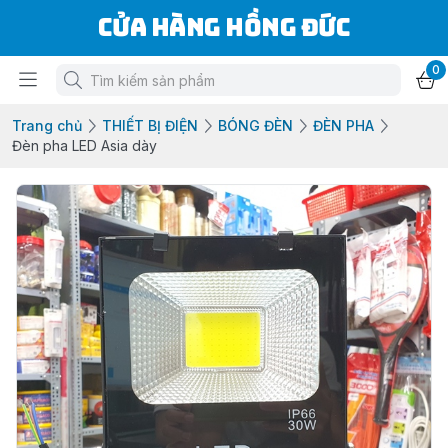
Cửa Hàng Hồng Đức
0
Trang chủ
THIẾT BỊ ĐIỆN
BÓNG ĐÈN
ĐÈN PHA
Đèn pha LED Asia dày