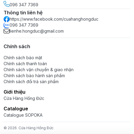
THÔNG SỐ KỸ THUẬT:
096 347 7369
Thông tin liên hệ
Màu sắc:
Đen, Trắng
https://www.facebook.com/cuahanghongduc
Phụ tải cho mỗi đui đèn: 0.5W đến 50W
096 347 7369
Tổng phụ tải trên một dây: 1000W
lienhe.hongduc@gmail.com
Tổng phụ tải khi đấu nhiều sợi dây nối tiếp nhau: Pmax
= 2200W
Chính sách
Chất liệu: PVC đàn hồi, chống vỡ, chống thấm nước
Chính sách bảo mật
mưa
Chính sách thanh toán
Kiểu đui:
R
en vặn xoáy, thả xuống 20cm
Chính sách vận chuyển & giao nhận
Chiều dài:
5m (10 đui), 7.5m (15 đui), 10m (20 đui).
Chính sách bảo hành sản phẩm
Chính sách đổi trả sản phẩm
---
Giới thiệu
Mua
Dây đui bóng đèn trang trí 5m 7.5m 10m loại thả
Cửa Hàng Hồng Đức
SOPOKA
tại:
Catalogue
Catalogue SOPOKA
>
Đặt hàng tại Website
hoặc
Sỉ/lẻ
Inbox
Zalo
0963.477.369
© 2026
Cửa Hàng Hồng Đức