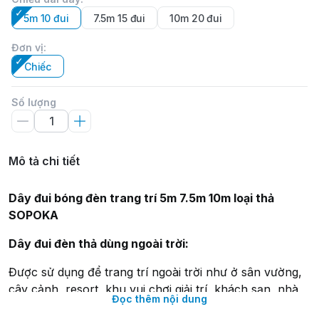
5m 10 đui
7.5m 15 đui
10m 20 đui
Đơn vị
:
Chiếc
Số lượng
Mô tả chi tiết
Dây đui bóng đèn trang trí 5m 7.5m 10m loại thả
SOPOKA
Dây đui đèn thả dùng ngoài trời:
Được sử dụng để trang trí ngoài trời như ở sân vường,
cây cảnh, resort, khu vui chơi giải trí, khách sạn, nhà
Đọc thêm nội dung
hàng, quán bar, quán cà phê, đường phố, ngõ xóm,