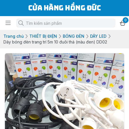
Cửa Hàng Hồng Đức
0
Trang chủ
THIẾT BỊ ĐIỆN
BÓNG ĐÈN
DÂY LED
Dây bóng đèn trang trí 5m 10 đuôi thả (màu đen) DD02