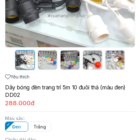
Yêu thích
Dây bóng đèn trang trí 5m 10 đuôi thả (màu đen)
DD02
288.000đ
Màu sắc
:
Đen
Trắng
Chiều dài dây
: