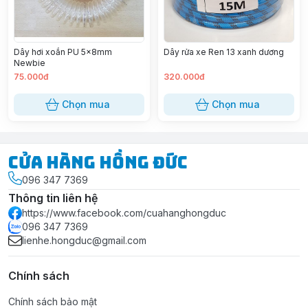
Dây hơi xoắn PU 5x8mm
Dây rửa xe Ren 13 xanh dương
Newbie
75.000đ
320.000đ
Chọn mua
Chọn mua
Cửa Hàng Hồng Đức
096 347 7369
Thông tin liên hệ
https://www.facebook.com/cuahanghongduc
096 347 7369
lienhe.hongduc@gmail.com
Chính sách
Chính sách bảo mật