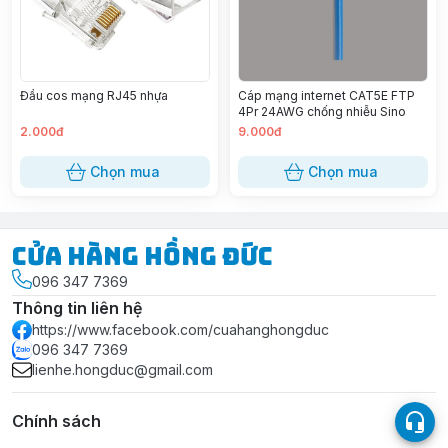
Đầu cos mạng RJ45 nhựa
Cáp mạng internet CAT5E FTP
4Pr 24AWG chống nhiễu Sino
2.000đ
9.000đ
Chọn mua
Chọn mua
Cửa Hàng Hồng Đức
096 347 7369
Thông tin liên hệ
https://www.facebook.com/cuahanghongduc
096 347 7369
lienhe.hongduc@gmail.com
Chính sách