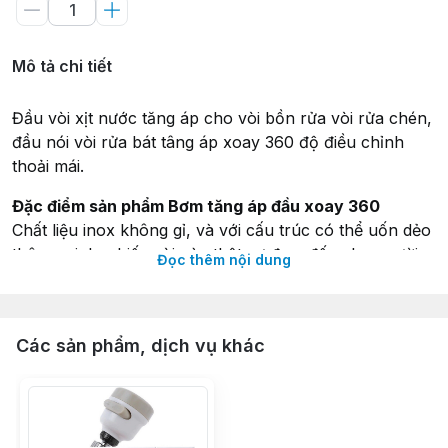
Mô tả chi tiết
Đầu vòi xịt nước tăng áp cho vòi bồn rửa vòi rửa chén,
đầu nói vòi rửa bát tâng áp xoay 360 độ điều chỉnh
thoải mái.
Đặc điểm sản phẩm Bơm tăng áp đầu xoay 360
Chất liệu inox không gỉ, và với cấu trúc có thể uốn dẻo
thông minh, chiếc vòi này thật sự đem đến cho người
Đọc thêm nội dung
sử dụng dễ dàng biến vòi nước thông thường trở thành
linh hoạt với nhiều hướng.
Ngoài ra vòi được thiết kế với 2 chế độ xả nước cho
Các sản phẩm, dịch vụ khác
bạn lựa chọn đó là 1 chế độ phun với áp lực và 1 chế
độ phun góc rộng.
Kích thước: dài 15cm.
Ren chuyển: đường kính (phi) 21.5 - 23.5, đầu chuyển
tiếp 1cm.