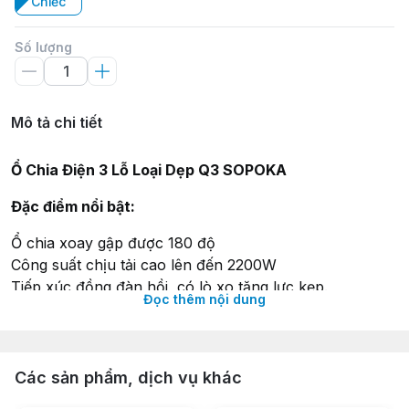
Chiếc
Số lượng
Mô tả chi tiết
Ổ Chia Điện 3 Lỗ Loại Dẹp Q3 SOPOKA
Đặc điểm nổi bật:
Ổ chia xoay gập được 180 độ
Công suất chịu tải cao lên đến 2200W
Tiếp xúc đồng đàn hồi, có lò xo tăng lực kẹp.
Đọc thêm nội dung
Tư thế cắm tiện dụng: Chân cắm quay gập 180 độ
Thông số kỹ thuật:
Các sản phẩm, dịch vụ khác
Màu sắc: Trắng, Xanh ngọc
Chất liệu: Nhựa ABS chống vỡ, chống cháy