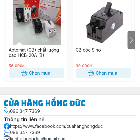
Aptomat (CB) chất lượng
CB cóc Sino
cao HCB-20A (B)
56.000đ
39.000đ
Chọn mua
Chọn mua
Cửa Hàng Hồng Đức
096 347 7369
Thông tin liên hệ
https://www.facebook.com/cuahanghongduc
096 347 7369
lienhe.hongduc@gmail.com