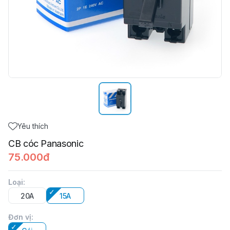
Yêu thích
CB cóc Panasonic
75.000đ
Loại
:
20A
15A
Đơn vị
: