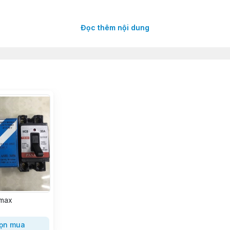
Đọc thêm nội dung
max
o Thiết Bị Điện OMEGA
ọn mua