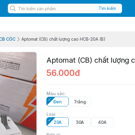
Tìm kiếm
CB CÓC
Aptomat (CB) chất lượng cao HCB-20A (B)
Aptomat (CB) chất lượng 
56.000đ
Màu sắc
:
Đen
Trắng
Loại
:
20A
30A
40A
Đơn vị
: