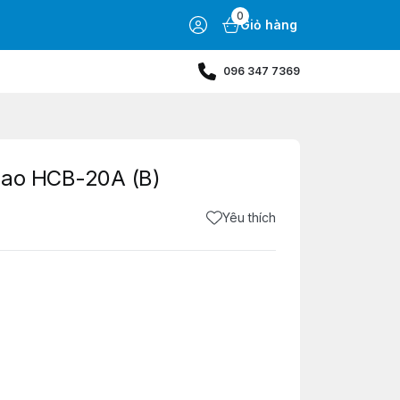
0
Giỏ hàng
096 347 7369
cao HCB-20A (B)
Yêu thích