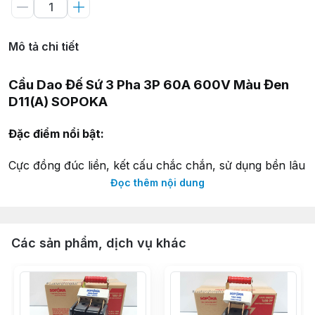
Mô tả chi tiết
Cầu Dao Đế Sứ 3 Pha 3P 60A 600V Màu Đen
D11(A) SOPOKA
Đặc điểm nổi bật:
Cực đồng đúc liền, kết cấu chắc chắn, sử dụng bền lâu
Có lò xo tăng lực kẹp, tiếp xúc tốt, chống đánh lửa
Đọc thêm nội dung
Lỗ đấu dây rộng, không phải cắt sợi khi đấu dây
Thông số kỹ thuật:
Các sản phẩm, dịch vụ khác
Mã sản phẩm:
D11(A)
Màu sắc: Đen
Chất liệu: Sứ, nhựa ABS, và đồng
Số cực:
3 cực (3P)