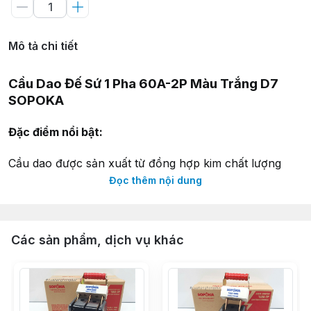
Mô tả chi tiết
Cầu Dao Đế Sứ 1 Pha 60A-2P Màu Trắng D7
SOPOKA
Đặc điểm nổi bật:
Cầu dao được sản xuất từ đồng hợp kim chất lượng
cao
Đọc thêm nội dung
Có lò xo tăng lực kẹp, tiếp xúc rất tốt, chống đánh lửa
Lỗ đấu dây rộng, đấu được dây lớn dễ dàng
Cơ cấu đóng cắt chắc chắn, tin cậy, sử dụng bền lâu
Các sản phẩm, dịch vụ khác
Đế sứ cách điện chất lượng cao
Thông số kỹ thuật:
Mã sản phẩm:
D7