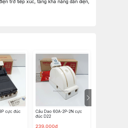
iện trở tiếp xúc, tăng khả năng dẫn diện,
ập hồ quang khi đóng điện.
và dẫn điện.
 rãi, rất thuận tiện khi đấu dây với các
 sản xuất công nghiệp.
3P cực đúc
Cầu Dao 60A-2P-2N cực
Cầu Dao 60A-2
đúc D22
D7
239.000đ
209.000đ