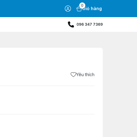
0
Giỏ hàng
096 347 7369
Yêu thích