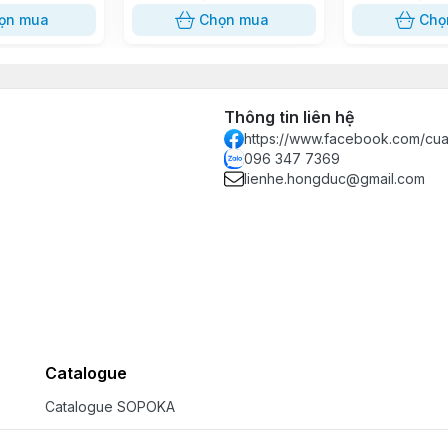
ọn mua
Chọn mua
Chọ
ển đóng/cắt và lựa chọn nguồn điện cung cấp.
Thông tin liên hệ
https://www.facebook.com/c
096 347 7369
lienhe.hongduc@gmail.com
o Thiết Bị Điện OMEGA
P 2N 600V Màu Đen D37 SOPOKA
tại:
Catalogue
x
Zalo 0963.477.369
Catalogue SOPOKA
da
]