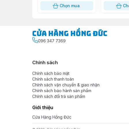
Trọng lượng: 3Kg
Chọn mua
Ch
Đóng gói: 4 cái/thùng.
Ứng dụng:
Cầu dao đảo dùng để điểu khi
Cửa Hàng Hồng Đức
Bảo hành:
1 năm.
096 347 7369
Thông tin nhà sản xuất:
Chính sách
Thương hiệu:
SOPOKA
Sản phẩm của: Công Ty Cổ Phần Chế Tạ
Chính sách bảo mật
Xuất xứ: Việt Nam.
Chính sách thanh toán
Chính sách vận chuyển & giao nhận
---
Chính sách bảo hành sản phẩm
Chính sách đổi trả sản phẩm
Mua
Cầu Dao Đảo Đế Sứ 3 Pha 100A 3
Giới thiệu
>
Đặt hàng tại Website
hoặc
Sỉ/lẻ Inbo
Cửa Hàng Hồng Đức
Hoặc tại: [
Shopee
], [
TikTok Shop
], [
Laza