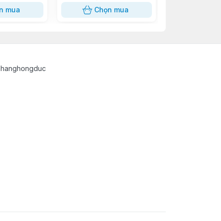
n mua
Chọn mua
Chọn
uahanghongduc