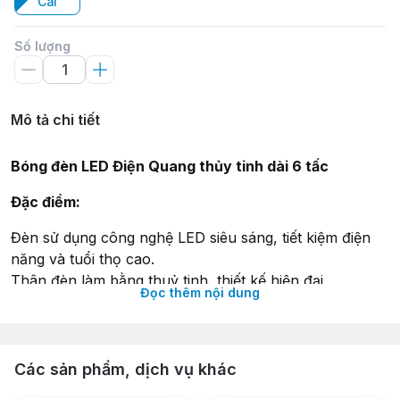
Cái
Số lượng
Mô tả chi tiết
Bóng đèn LED Điện Quang thủy tinh dài 6 tấc
Đặc điểm:
Đèn sử dụng công nghệ LED siêu sáng, tiết kiệm điện
năng và tuổi thọ cao.
Thân đèn làm bằng thuỷ tinh, thiết kế hiện đại.
Đọc thêm nội dung
Không phát ra tia UV, không sử dụng thủy ngân, thân
thiện với môi trường.
Đèn sử dụng điện AC 220V trực tiếp không cần driver
rời.
Các sản phẩm, dịch vụ khác
Đầu đèn làm bằng nhựa chống cháy, chịu nhiệt.