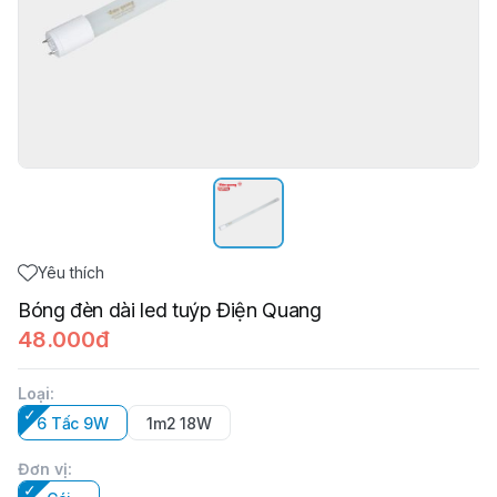
Yêu thích
Bóng đèn dài led tuýp Điện Quang
48.000đ
Loại
:
6 Tấc 9W
1m2 18W
Đơn vị
: