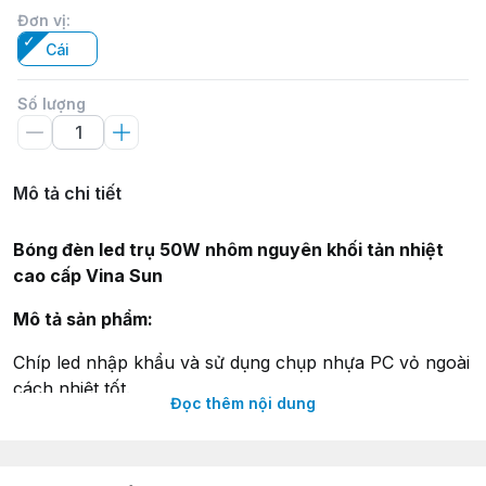
Đơn vị
:
Cái
Số lượng
Mô tả chi tiết
Bóng đèn led trụ 50W nhôm nguyên khối tản nhiệt
cao cấp Vina Sun
Mô tả sản phẩm:
Chíp led nhập khẩu và sử dụng chụp nhựa PC vỏ ngoài
cách nhiệt tốt.
Đọc thêm nội dung
Thân nhôm nguyên khối dày nên hiệu suất tản nhiệt
rất cao.
Tiết kiệm điện năng tiêu thụ.