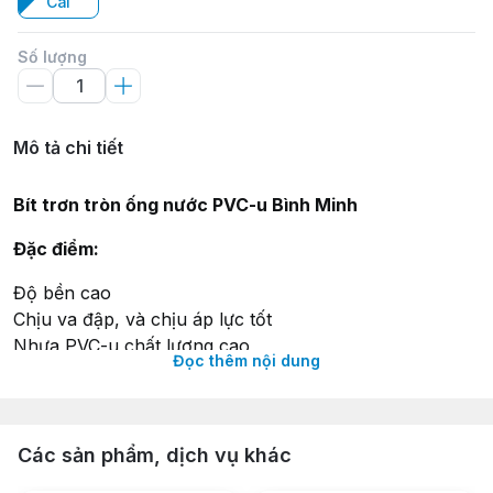
Cái
Số lượng
Mô tả chi tiết
Bít trơn tròn ống nước PVC-u Bình Minh
Đặc điểm:
Độ bền cao
Chịu va đập, và chịu áp lực tốt
Nhựa PVC-u chất lượng cao
Đọc thêm nội dung
Thông số kỹ thuật:
Màu sắc: Xám
Các sản phẩm, dịch vụ khác
Chất liệu:
Nhựa PVC-u
Kích cỡ:
Phi 34, Phi 42, Phi 49, Phi 60