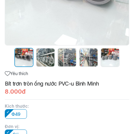
Yêu thích
Bít trơn tròn ống nước PVC-u Bình Minh
8.000đ
Kích thước
:
Φ49
Đơn vị
: